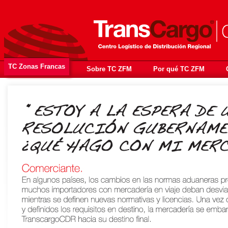
TC Zonas Francas
Sobre TC ZFM
Por qué TC ZFM