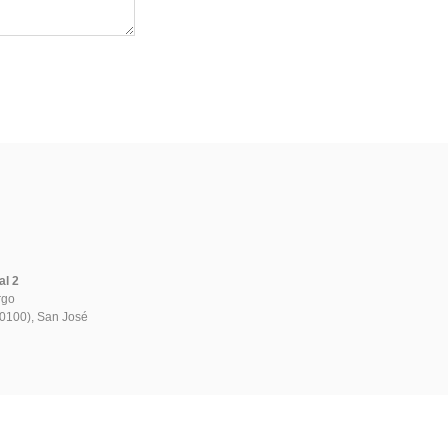
al 2
rgo
80100), San José