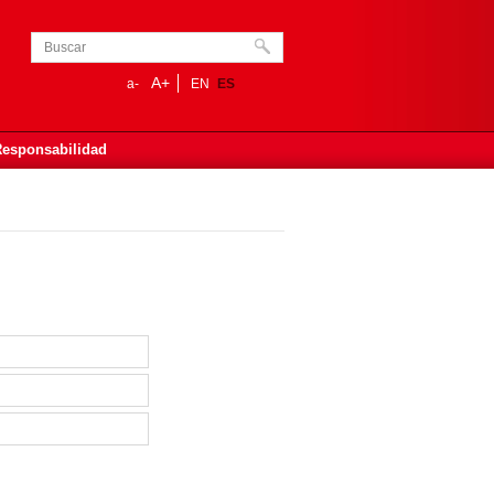
A+
a-
EN
ES
Responsabilidad