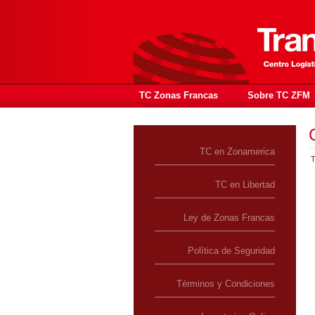
TC Zonas Francas
Sobre TC ZFM
TC en Zonamerica
T
TC en Libertad
Ley de Zonas Francas
Política de Seguridad
Términos y Condiciones