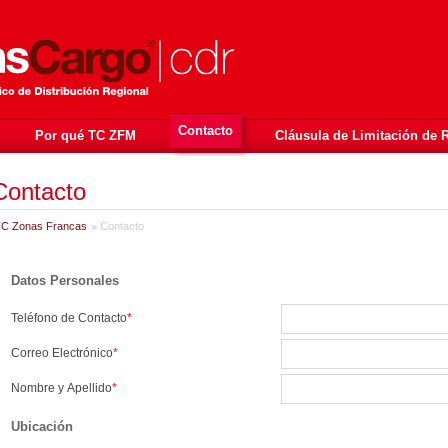
Contacto
Por qué TC ZFM
Cláusula de Limitación de 
Contacto
C Zonas Francas
Contacto
Datos Personales
Teléfono de Contacto
*
Correo Electrónico
*
Nombre y Apellido
*
Ubicación