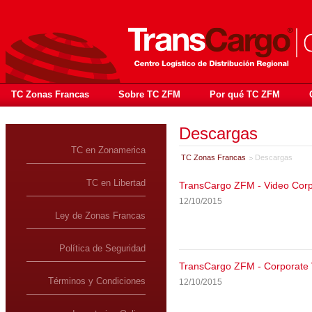
TC Zonas Francas
Sobre TC ZFM
Por qué TC ZFM
Descargas
TC en Zonamerica
TC Zonas Francas
Descargas
TC en Libertad
TransCargo ZFM - Video Corp
12/10/2015
Ley de Zonas Francas
Política de Seguridad
TransCargo ZFM - Corporate 
Términos y Condiciones
12/10/2015