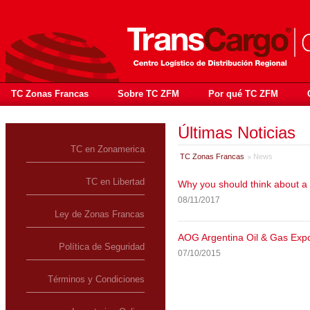
TC Zonas Francas
Sobre TC ZFM
Por qué TC ZFM
Últimas Noticias
TC en Zonamerica
TC Zonas Francas
News
TC en Libertad
Why you should think about a 
08/11/2017
Ley de Zonas Francas
AOG Argentina Oil & Gas Expo
Política de Seguridad
07/10/2015
Términos y Condiciones