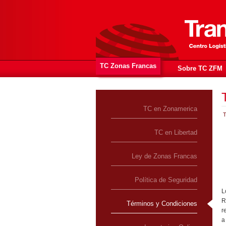
TC Zonas Francas
Sobre TC ZFM
TC en Zonamerica
T
TC en Libertad
Ley de Zonas Francas
Política de Seguridad
L
R
Términos y Condiciones
r
a