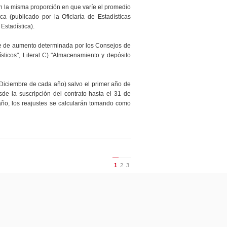
en la misma proporción en que varíe el promedio
 (publicado por la Oficiaría de Estadísticas
Estadística).
je de aumento determinada por los Consejos de
sticos", Literal C) "Almacenamiento y depósito
e Diciembre de cada año) salvo el primer año de
sde la suscripción del contrato hasta el 31 de
año, los reajustes se calcularán tomando como
1
2
3