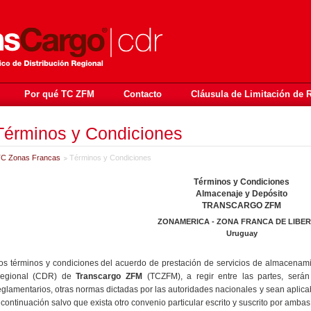
Por qué TC ZFM
Contacto
Cláusula de Limitación de 
Términos y Condiciones
C Zonas Francas
Términos y Condiciones
Términos y Condiciones
Almacenaje y Depósito
TRANSCARGO ZFM
ZONAMERICA - ZONA FRANCA DE LIBE
Uruguay
os términos y condiciones del acuerdo de prestación de servicios de almacenami
egional (CDR) de
Transcargo ZFM
(TCZFM), a regir entre las partes, serán
eglamentarios, otras normas dictadas por las autoridades nacionales y sean aplicab
 continuación salvo que exista otro convenio particular escrito y suscrito por ambas