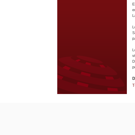
E
e
L
L
S
p
L
v
D
p
D
T