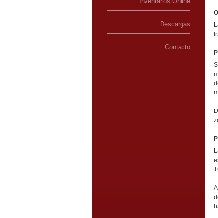
Inventarios Online
O
Descargas
L
f
Contacto
P
S
m
d
m
D
z
P
L
e
T
A
d
h