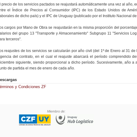
l precio de los servicios pactados se reajustará automáticamente una vez al año, 
ntre el Índice de Precios al Consumidor (IPC) de los Estado Unidos de América
aborales de dicho país) y el IPC de Uruguay (publicado por el Instituto Nacional de 
os cargos por Mano de Obra se reajustarán en la misma proporción del porcenta
alarios del grupo 13 "Transporte y Almacenamiento" Subgrupo 11 "Servicios Logí
ara terceros".
os reajustes de los servicios se calcularán por año civil (del 1º de Enero al 31 d
igencia del contrato, en el cual el reajuste abarcará el período comprendido de
iciembre siguiente, siendo proporcional a dicho período. Sucesivamente, año a 
unto de partida el mes de enero de cada año.
escargas
érminos y Condiciones ZF
Miembro de: