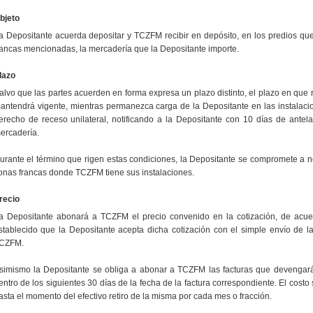
bjeto
a Depositante acuerda depositar y TCZFM recibir en depósito, en los predios que
rancas mencionadas, la mercadería que la Depositante importe.
lazo
alvo que las partes acuerden en forma expresa un plazo distinto, el plazo en que 
antendrá vigente, mientras permanezca carga de la Depositante en las instalac
erecho de receso unilateral, notificando a la Depositante con 10 días de antelaci
ercadería.
urante el término que rigen estas condiciones, la Depositante se compromete a no
onas francas donde TCZFM tiene sus instalaciones.
recio
a Depositante abonará a TCZFM el precio convenido en la cotización, de acuer
stablecido que la Depositante acepta dicha cotización con el simple envío de l
CZFM.
simismo la Depositante se obliga a abonar a TCZFM las facturas que devengarán
entro de los siguientes 30 días de la fecha de la factura correspondiente. El cost
asta el momento del efectivo retiro de la misma por cada mes o fracción.