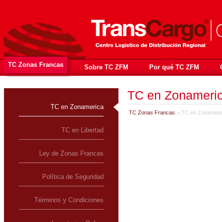
TC Zonas Francas
Sobre TC ZFM
Por qué TC ZFM
TC en Zonameri
TC en Zonamerica
TC Zonas Francas
TC en Zonameri
TC en Libertad
Ley de Zonas Francas
Política de Seguridad
Términos y Condiciones