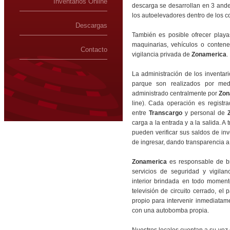
Inventarios Online
descarga se desarrollan en 3 an
los autoelevadores dentro de los 
Descargas
También es posible ofrecer playa
maquinarias, vehículos o conten
Contacto
vigilancia privada de
Zonamerica
.
La administración de los inventar
parque son realizados por med
administrado centralmente por
Zon
line). Cada operación es registr
entre
Transcargo
y personal de
carga a la entrada y a la salida. A
pueden verificar sus saldos de in
de ingresar, dando transparencia a 
Zonamerica
es responsable de br
servicios de seguridad y vigilan
interior brindada en todo momen
televisión de circuito cerrado, 
propio para intervenir inmediatam
con una autobomba propia.